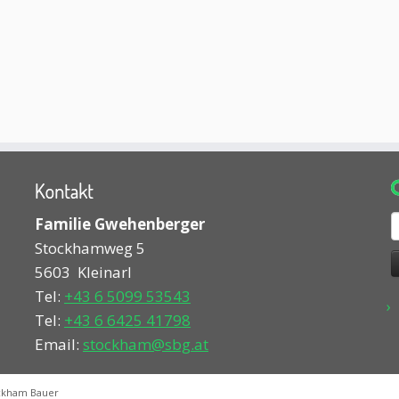
Kontakt
S
Familie Gwehenberger
n
Stockhamweg 5
5603
Kleinarl
Tel:
+43 6 5099 53543
Tel:
+43 6 6425 41798
Email:
stockham@sbg.at
ckham Bauer