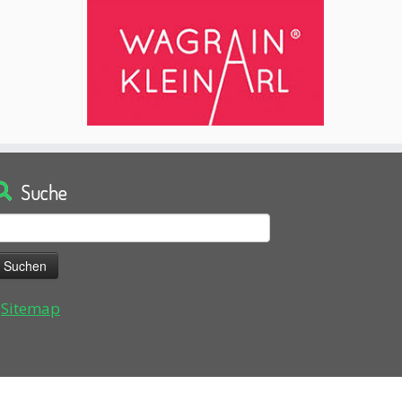
Suche
uchen
ach:
Sitemap