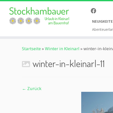
NEUIGKEITE
Abenteuerla
Zum
Startseite
»
Winter in Kleinarl
»
winter-in-klein
Inhalt
springen
winter-in-kleinarl-11
← Zurück