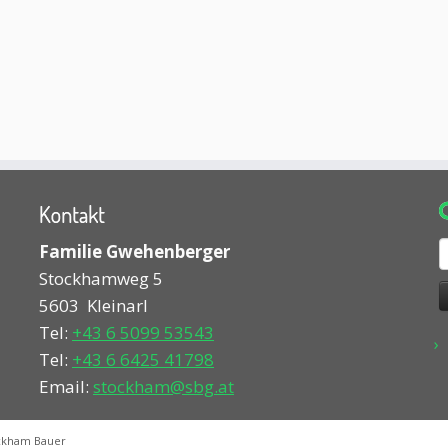
Kontakt
S
Familie Gwehenberger
n
Stockhamweg 5
5603
Kleinarl
Tel:
+43 6 5099 53543
Tel:
+43 6 6425 41798
Email:
stockham@sbg.at
ckham Bauer