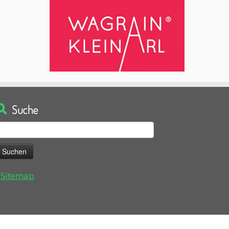
Suche
uchen
ach:
Sitemap