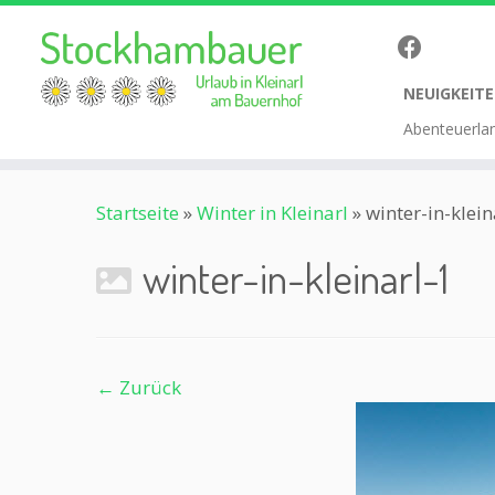
NEUIGKEITE
Abenteuerla
Zum
Startseite
»
Winter in Kleinarl
»
winter-in-klein
Inhalt
springen
winter-in-kleinarl-1
← Zurück