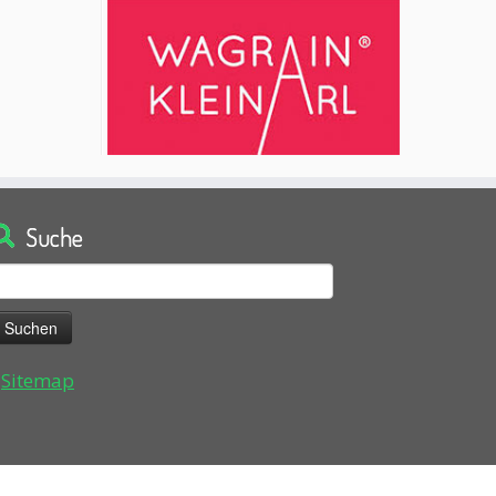
Suche
uchen
ach:
Sitemap