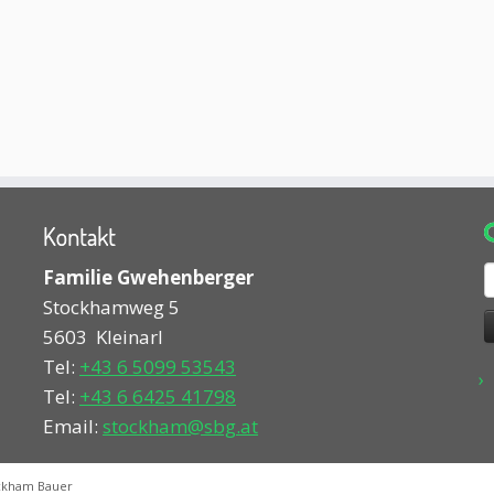
Kontakt
S
Familie Gwehenberger
n
Stockhamweg 5
5603
Kleinarl
Tel:
+43 6 5099 53543
Tel:
+43 6 6425 41798
Email:
stockham@sbg.at
ckham Bauer