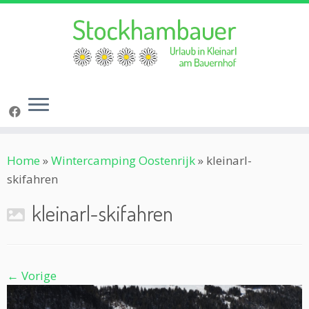
Ga
Home
»
Wintercamping Oostenrijk
»
kleinarl-
naar
skifahren
inhoud
kleinarl-skifahren
← Vorige