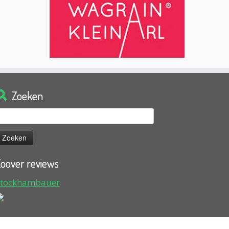
Zoeken
oeken
aar:
oover reviews
Stockhambauer