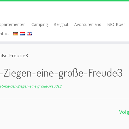
ppartementen
Camping
Berghut
Avonturenland
BIO-Boer
ntact
roße-Freude3
n-Ziegen-eine-große-Freude3
at-mit-den-Ziegen-eine-große-Freude3
.
Vol