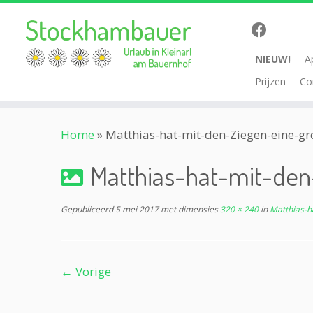
NIEUW!
A
Prijzen
Co
Ga
Home
»
Matthias-hat-mit-den-Ziegen-eine-g
naar
inhoud
Matthias-hat-mit-de
Gepubliceerd
5 mei 2017
met dimensies
320 × 240
in
Matthias-h
← Vorige