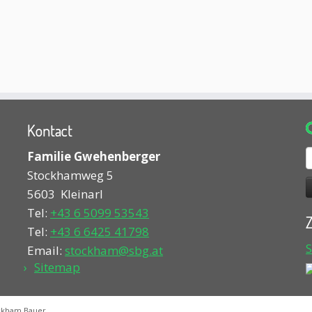
Kontact
Z
Familie Gwehenberger
n
Stockhamweg 5
5603
Kleinarl
Tel:
+43 6 5099 53543
Z
Tel:
+43 6 6425 41798
Email:
stockham@sbg.at
Sitemap
ckham Bauer