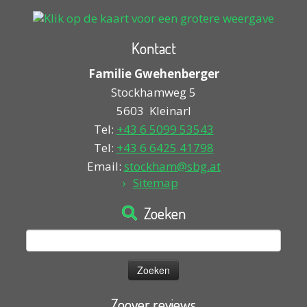
Kontact
Familie Gwehenberger
Stockhamweg 5
5603
Kleinarl
Tel:
+43 6 5099 53543
Tel:
+43 6 6425 41798
Email:
stockham@sbg.at
Sitemap
Zoeken
Zoeken
naar:
Zoover reviews