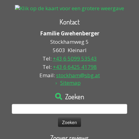
Kontact
Familie Gwehenberger
Stockhamweg 5
5603
Kleinarl
Tel:
+43 6 5099 53543
Tel:
+43 6 6425 41798
Email:
stockham@sbg.at
Sitemap
Zoeken
Zoeken
naar:
Zoover reviews