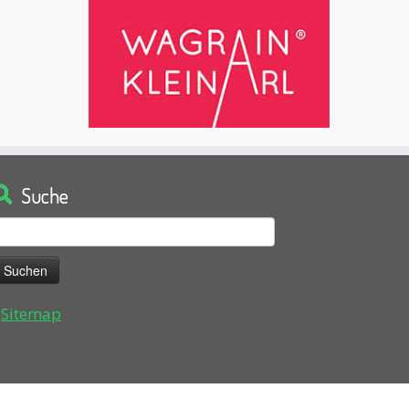
Suche
uchen
ach:
Sitemap