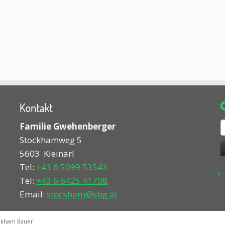
Kontakt
S
Familie Gwehenberger
n
Stockhamweg 5
5603
Kleinarl
Tel:
+43 6 5099 53543
Tel:
+43 6 6425 41798
Email:
stockham@sbg.at
ckham Bauer