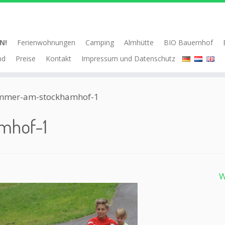
N!
Ferienwohnungen
Camping
Almhütte
BIO Bauernhof
nd
Preise
Kontakt
Impressum und Datenschutz
mmer-am-stockhamhof-1
mhof-1
W