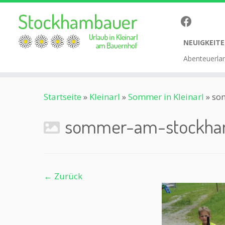
NEUIGKEITE
Abenteuerla
Zum
Startseite
»
Kleinarl
»
Sommer in Kleinarl
»
so
Inhalt
springen
sommer-am-stockha
← Zurück