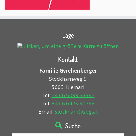
Lage
Kontakt
Familie Gwehenberger
Stockhamweg 5
5603
Kleinarl
Tel:
+43 6 5099 53543
Tel:
+43 6 6425 41798
Email:
stockham@sbg.at
Suche
Suchen