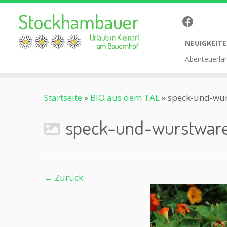
NEUIGKEITE
Abenteuerla
Zum
Startseite
»
BIO aus dem TAL
»
speck-und-wu
Inhalt
springen
speck-und-wurstwar
← Zurück