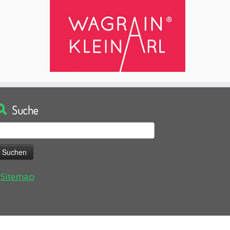
Suche
uchen
ach:
Sitemap