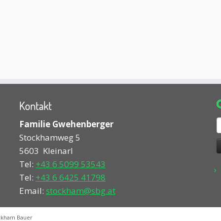
Kontakt
S
Familie Gwehenberger
n
Stockhamweg 5
5603
Kleinarl
Tel:
+43 6 5099 53543
Tel:
+43 6 6425 41798
Email:
stockham@sbg.at
ckham Bauer