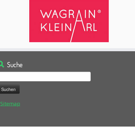
Suche
uchen
ach:
Sitemap