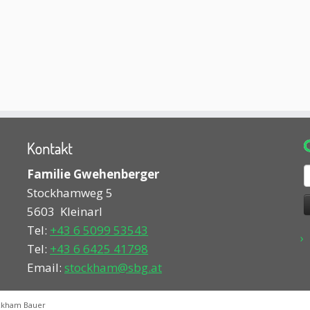
Kontakt
S
Familie Gwehenberger
n
Stockhamweg 5
5603
Kleinarl
Tel:
+43 6 5099 53543
Tel:
+43 6 6425 41798
Email:
stockham@sbg.at
ckham Bauer