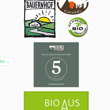
tte
→